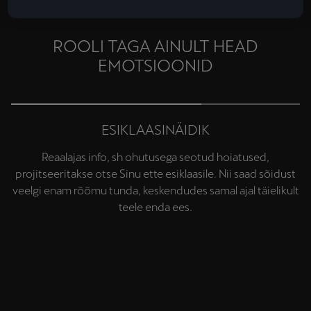
ROOLI TAGA AINULT HEAD
EMOTSIOONID
ESIKLAASINÄIDIK
Reaalajas info, sh ohutusega seotud hoiatused,
projitseeritakse otse Sinu ette esiklaasile. Nii saad sõidust
veelgi enam rõõmu tunda, keskendudes samal ajal täielikult
teele enda ees.