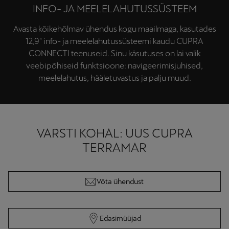
INFO- JA MEELELAHUTUSSÜSTEEM
Avasta kõikehõlmav ühendus kogu maailmaga, kasutades
12,9" info- ja meelelahutussüsteemi kaudu CUPRA
CONNECTI teenuseid. Sinu käsutuses on lai valik
veebipõhiseid funktsioone: navigeerimisjuhised,
meelelahutus, hääletuvastus ja palju muud.
VARSTI KOHAL: UUS CUPRA
TERRAMAR
Võta ühendust
Edasimüüjad