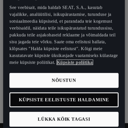
See veebisait, mida haldab SEAT, S.A., kasutab
vajalikke, analüütilisi, isikupärastamise, turunduse ja
sotsiaalmeedia küpsiseid, et parandada teie kogemust
veebisaidil, näidata teile isikupärastatud turundussisu,
pakkuda teile asjakohaseid reklaame ja võimaldada teil
sisu jagada teie võrku. Saate oma eelistusi hallata,
klõpsates "Halda küpsiste eelistust". Kõigi meie
kasutatavate küpsiste üksikasjade vaatamiseks külastage
meie küpsiste poliitikat.
Küpsiste poliitika
CUPRA MATRIX ULTRA LED-ESITULED
Naudi kaasahaaravamat sõitu, valgustades oma teed
NÕUSTUN
CUPRA Matrix Ultra LED-esituledega, mis tagavad
enneolematult hea nähtavuse. Adaptiivsed esituled
vähendavad vastutulijate pimestamist ning autole
KÜPSISTE EELISTUSTE HALDAMINE
lähenedes tervitab Sind pilkupüüdev tervitusvalgustus.
LÜKKA KÕIK TAGASI