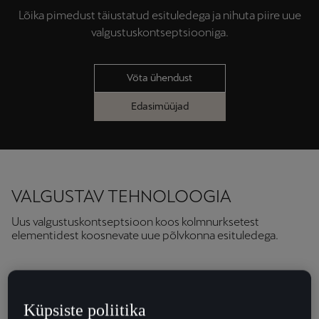
Lõika pimedust täiustatud esituledega ja nihuta piire uue
valgustuskontseptsiooniga.
Võta ühendust
Edasimüüjad
VALGUSTAV TEHNOLOOGIA
Uus valgustuskontseptsioon koos kolmnurksetest
elementidest koosnevate uue põlvkonna esituledega.
Küpsiste poliitika