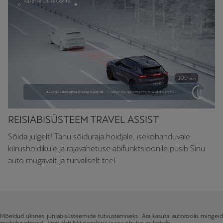
REISIABISÜSTEEM TRAVEL ASSIST
Sõida julgelt! Tänu sõiduraja hoidjale, isekohanduvale
kiirushoidikule ja rajavahetuse abifunktsioonile püsib Sinu
auto mugavalt ja turvaliselt teel.
Mõeldud üksnes juhiabisüsteemide tutvustamiseks. Ära kasuta autoroolis mingeid
mobiilseadmeid. Järgi alati liikluseeskirja ja sea ohutus esikohale.