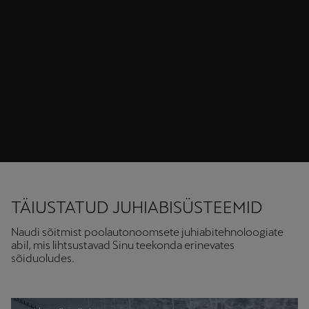
TÄIUSTATUD JUHIABISÜSTEEMID
Naudi sõitmist poolautonoomsete juhiabitehnoloogiate
abil, mis lihtsustavad Sinu teekonda erinevates
sõiduoludes.