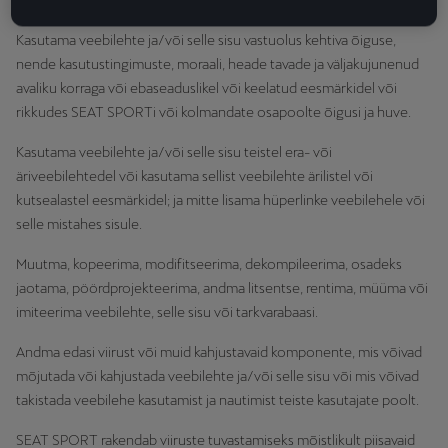
toimingutest:
Kasutama veebilehte ja/või selle sisu vastuolus kehtiva õiguse,
nende kasutustingimuste, moraali, heade tavade ja väljakujunenud
avaliku korraga või ebaseaduslikel või keelatud eesmärkidel või
rikkudes SEAT SPORTi või kolmandate osapoolte õigusi ja huve.
Kasutama veebilehte ja/või selle sisu teistel era- või
äriveebilehtedel või kasutama sellist veebilehte ärilistel või
kutsealastel eesmärkidel; ja mitte lisama hüperlinke veebilehele või
selle mistahes sisule.
Muutma, kopeerima, modifitseerima, dekompileerima, osadeks
jaotama, pöördprojekteerima, andma litsentse, rentima, müüma või
imiteerima veebilehte, selle sisu või tarkvarabaasi.
Andma edasi viirust või muid kahjustavaid komponente, mis võivad
mõjutada või kahjustada veebilehte ja/või selle sisu või mis võivad
takistada veebilehe kasutamist ja nautimist teiste kasutajate poolt.
SEAT SPORT rakendab viiruste tuvastamiseks mõistlikult piisavaid