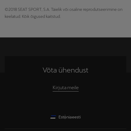
©2018 SEAT SPORT, S.A. Täielik või osaline reprodutseerimine on
keelatud. Kõik õigused kaitstud.
Võta ühendust
Kirjuta meile
Estonia
eesti