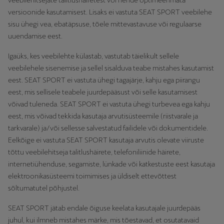
veebilehitsejate talitlushäiretest või nende optimeerimata
versioonide kasutamisest. Lisaks ei vastuta SEAT SPORT veebilehe
sisu ühegi vea, ebatäpsuse, tõele mittevastavuse või regulaarse
uuendamise eest.
Igaüks, kes veebilehte külastab, vastutab täielikult sellele
veebilehele sisenemise ja sellel sisalduva teabe mistahes kasutamist
eest. SEAT SPORT ei vastuta ühegi tagajärje, kahju ega piirangu
eest, mis sellisele teabele juurdepääsust või selle kasutamisest
võivad tuleneda. SEAT SPORT ei vastuta ühegi turbevea ega kahju
eest, mis võivad tekkida kasutaja arvutisüsteemile (riistvarale ja
tarkvarale) ja/või sellesse salvestatud failidele või dokumentidele.
Eelkõige ei vastuta SEAT SPORT kasutaja arvutis olevate viiruste
tõttu veebilehitseja talitlushäirete, telefoniliinide häirete,
internetiühenduse, segamiste, lünkade või katkestuste eest kasutaja
elektroonikasüsteemi toimimises ja üldiselt ettevõttest
sõltumatutel põhjustel.
SEAT SPORT jätab endale õiguse keelata kasutajale juurdepääs
juhul, kui ilmneb mistahes märke, mis tõestavad, et osutatavaid