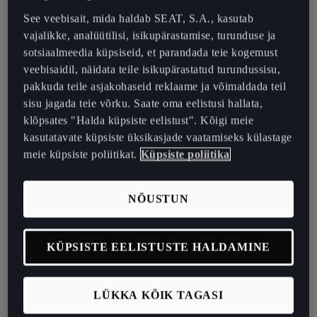
sõnaselgelt, automaatselt ja vabatahtlikult kehtivate
kasutustingimustega, kui ta veebilehele siseneb, kui ka
See veebisait, mida haldab SEAT, S.A., kasutab
eritingimustega, kui need on kohaldatavad.
vajalikke, analüütilisi, isikupärastamise, turunduse ja
sotsiaalmeedia küpsiseid, et parandada teie kogemust
SEAT SPORT jätab endale õiguse ühepoolselt igal ajal ja ilma
veebisaidil, näidata teile isikupärastatud turundussisu,
etteteatamiseta muuta veebilehe ülesehitust ja kujundust, muuta
pakkuda teile asjakohaseid reklaame ja võimaldada teil
või eemaldada veebilehe sisu või pakutavaid teenuseid, aga ka
sisu jagada teie võrku. Saate oma eelistusi hallata,
veebilehe kasutamise ja/või sellele juurdepääsu tingimusi.
klõpsates "Halda küpsiste eelistust". Kõigi meie
kasutatavate küpsiste üksikasjade vaatamiseks külastage
Kasutaja tunnistab ning nõustub vabatahtlikult ja selgesõnaliselt, et
meie küpsiste poliitikat.
Küpsiste poliitika
veebilehe kasutamine toimub igal ajal tema ainuisikulisel vastutusel.
Veebilehe kasutamisel kohustub kasutaja mitte tegutsema ühelgi
NÕUSTUN
viisil, mis võiks
kahjustada SEAT SPORTi või kolmandate osapoolte mainet, huve
KÜPSISTE EELISTUSTE HALDAMINE
või õigusi; ega viisil, mis võiks SEAT SPORTi veebilehte kahjustada,
muuta selle kasutuks või selle üle koormata või muul moel takistada
eespool nimetatud veebilehe mis tahes tavapärast kasutamist.
LÜKKA KÕIK TAGASI
Eelkõige kohustub kasutaja mitte tegema ühtegi järgmistest