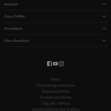
Mudelid
CUPRA Raval
Osta CUPRA
CUPRA Terramar
Hinnad
CUPRA Formentor
Omanikele
Uued laoautod
CUPRA Leon
Käsiraamatud
Broneeri proovisõit
Võta ühendust
CUPRA Leon Sportstourer
Garantii
Kontaktandmed
CUPRA Tavascan
CUPRA navigatsioonisüsteem
Kirjuta meile
CUPRA Born
Kuidas laadida
Edasimüüjad ja hooldus
Hooldusjuhised
Mattvärvi hooldus
Meist
Multifunktsionaalne rool
Võta meiega ühendust
Küpsisepoliitika
Privaatsuspoliitika
Õiguslik märkus
Juurdepääsetavuse avaldus