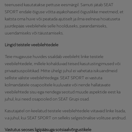
teenuseid kasutatakse pettuse eesmärgil. Samuti jätab SEAT
SPORT endale õiguse võtta asjakohaseid õiguslikke meetmeid, et
kaitsta oma huve või peatada ajutiselt ja ilma eelneva hoiatuseta
juurdepääs veebilehele selle hoolduseks, parandamiseks,
uuendamiseks või täiustamiseks.
Lingid teistele veebilehtedele
Teie mugavuse huvides sisaldab veebileht linke teistele
veebilehtedele, millele kohalduvad teised kasutustingimused või
privaatsuspoliitikad. Mitte ühelgi juhul ei vahetata isikuandmeid
selliste väliste veebilehtedega. SEAT SPORT ei vastuta
kolmandatele osapooltele kuuluvate või nende hallatavate
veebilehtede sisu ega nendega seotud muude aspektide eest ka
juhul, kui need osapooled on SEAT Grupi osad.
Kasutajatel on keelatud teistele veebilehtedele viitavaid linke lisada,
v.a juhul, kui SEAT SPORT on selleks selgesõnalise volituse andnud.
Vastutus seoses ligipääsuga sotsiaalvõrgustikele