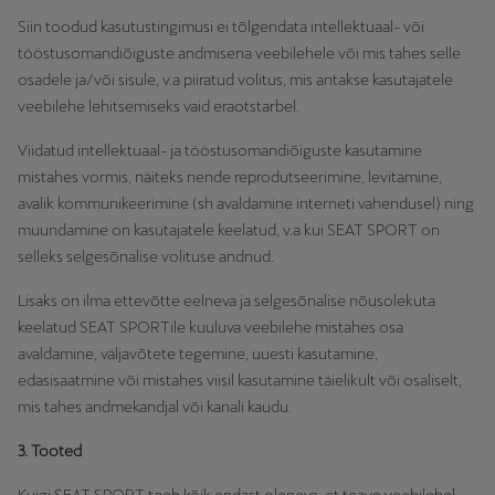
Siin toodud kasutustingimusi ei tõlgendata intellektuaal- või
tööstusomandiõiguste andmisena veebilehele või mis tahes selle
osadele ja/või sisule, v.a piiratud volitus, mis antakse kasutajatele
veebilehe lehitsemiseks vaid eraotstarbel.
Viidatud intellektuaal- ja tööstusomandiõiguste kasutamine
mistahes vormis, näiteks nende reprodutseerimine, levitamine,
avalik kommunikeerimine (sh avaldamine interneti vahendusel) ning
muundamine on kasutajatele keelatud, v.a kui SEAT SPORT on
selleks selgesõnalise volituse andnud.
Lisaks on ilma ettevõtte eelneva ja selgesõnalise nõusolekuta
keelatud SEAT SPORTile kuuluva veebilehe mistahes osa
avaldamine, väljavõtete tegemine, uuesti kasutamine,
edasisaatmine või mistahes viisil kasutamine täielikult või osaliselt,
mis tahes andmekandjal või kanali kaudu.
3. Tooted