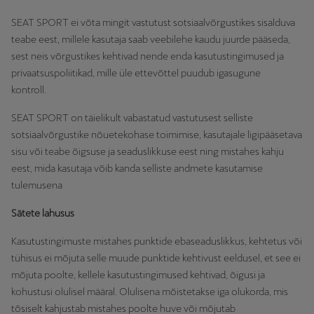
SEAT SPORT ei võta mingit vastutust sotsiaalvõrgustikes sisalduva
teabe eest, millele kasutaja saab veebilehe kaudu juurde pääseda,
sest neis võrgustikes kehtivad nende enda kasutustingimused ja
privaatsuspoliitikad, mille üle ettevõttel puudub igasugune
kontroll.
SEAT SPORT on täielikult vabastatud vastutusest selliste
sotsiaalvõrgustike nõuetekohase toimimise, kasutajale ligipääsetava
sisu või teabe õigsuse ja seaduslikkuse eest ning mistahes kahju
eest, mida kasutaja võib kanda selliste andmete kasutamise
tulemusena
Sätete lahusus
Kasutustingimuste mistahes punktide ebaseaduslikkus, kehtetus või
tühisus ei mõjuta selle muude punktide kehtivust eeldusel, et see ei
mõjuta poolte, kellele kasutustingimused kehtivad, õigusi ja
kohustusi olulisel määral. Olulisena mõistetakse iga olukorda, mis
tõsiselt kahjustab mistahes poolte huve või mõjutab