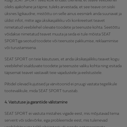
Kuigi SEAT SPORT teeb kõik endast oleneva, et teave veebilehel
oleks ajakohane ja täpne, tuleks arvestada, et see teave on siiski
üksnes ligikaudne, mistõttu on selle ainus eesmärk anda suunavat ja
üldist infot, mitte aga üksikasjalikku või konkreetset teavet
nimetatud veebilehel olevate toodete ja teenuste kohta. Seetõttu
võidakse nimetatud teavet muuta ja seda ei tule mõista SEAT
SPORTiga seotud toodete või teenuste pakkumise, reklaamimise
või turustamisena.
SEAT SPORT on teie käsutuses, et anda üksikasjalikku teavet kogu
veebilehel sisalduvate toodete ja teenuste valiku kohta ning esitada
täpsemat teavet vastavalt teie vajadustele ja eelistustele.
Piltidel olevad kujutised ja värvitoonid ei pruugi vastata tegelikule
tootevalikule, mida SEAT SPORT turustab.
4. Vastutuse ja garantiide välistamine
SEAT SPORT ei vastuta mistahes vigade eest, mis mõjutavad tema
serverit või sidevõrke, ega probleemide eest, mis tulenevad