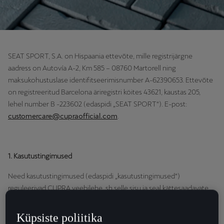
SEAT SPORT, S.A. on Hispaania ettevõte, mille registrijärgne
aadress on Autovía A-2, Km 585 – 08760 Martorell ning
maksukohustuslase identifitseerimisnumber A-62390653. Ettevõte
on registreeritud Barcelona äriregistri köites 43621, kaustas 205,
lehel number B -223602 (edaspidi „SEAT SPORT“). E-post:
customercare@cupraofficial.com
.
1. Kasutustingimused
Need kasutustingimused (edaspidi „kasutustingimused“)
reguleerivad CUPRA veebilehe, sh selle sisu ja seal kättesaadavate
teenuste kasutamist (sh lihtsustatud juurdepääsu). Kasutajaks
loetakse iga isikut, kes veebilehele siseneb ja kes nõustub alati
Küpsiste poliitika