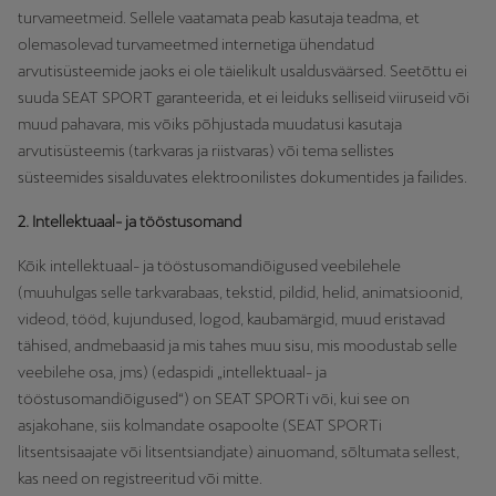
turvameetmeid. Sellele vaatamata peab kasutaja teadma, et
olemasolevad turvameetmed internetiga ühendatud
arvutisüsteemide jaoks ei ole täielikult usaldusväärsed. Seetõttu ei
suuda SEAT SPORT garanteerida, et ei leiduks selliseid viiruseid või
muud pahavara, mis võiks põhjustada muudatusi kasutaja
arvutisüsteemis (tarkvaras ja riistvaras) või tema sellistes
süsteemides sisalduvates elektroonilistes dokumentides ja failides.
2. Intellektuaal- ja tööstusomand
Kõik intellektuaal- ja tööstusomandiõigused veebilehele
(muuhulgas selle tarkvarabaas, tekstid, pildid, helid, animatsioonid,
videod, tööd, kujundused, logod, kaubamärgid, muud eristavad
tähised, andmebaasid ja mis tahes muu sisu, mis moodustab selle
veebilehe osa, jms) (edaspidi „intellektuaal- ja
tööstusomandiõigused“) on SEAT SPORTi või, kui see on
asjakohane, siis kolmandate osapoolte (SEAT SPORTi
litsentsisaajate või litsentsiandjate) ainuomand, sõltumata sellest,
kas need on registreeritud või mitte.