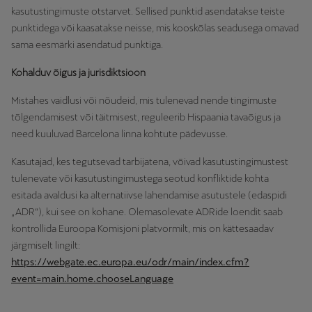
kasutustingimuste otstarvet. Sellised punktid asendatakse teiste
punktidega või kaasatakse neisse, mis kooskõlas seadusega omavad
sama eesmärki asendatud punktiga.
Kohalduv õigus ja jurisdiktsioon
Mistahes vaidlusi või nõudeid, mis tulenevad nende tingimuste
tõlgendamisest või täitmisest, reguleerib Hispaania tavaõigus ja
need kuuluvad Barcelona linna kohtute pädevusse.
Kasutajad, kes tegutsevad tarbijatena, võivad kasutustingimustest
tulenevate või kasutustingimustega seotud konfliktide kohta
esitada avaldusi ka alternatiivse lahendamise asutustele (edaspidi
„ADR“), kui see on kohane. Olemasolevate ADRide loendit saab
kontrollida Euroopa Komisjoni platvormilt, mis on kättesaadav
järgmiselt lingilt:
https://webgate.ec.europa.eu/odr/main/index.cfm?
event=main.home.chooseLanguage