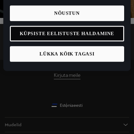
NÕUSTUN
KÜPSISTE EELISTUSTE HALDAMINE
LÜKKA KÕIK TAGASI
Võta ühendust
Kirjuta meile
Estonia
eesti
Mudelid