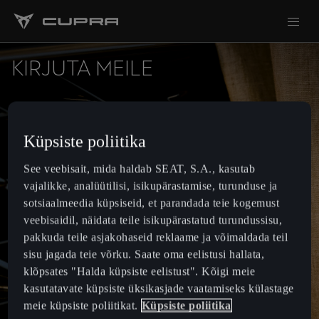
KIRJUTA MEILE
Küpsiste poliitika
See veebisait, mida haldab SEAT, S.A., kasutab
vajalikke, analüütilisi, isikupärastamise, turunduse ja
sotsiaalmeedia küpsiseid, et parandada teie kogemust
veebisaidil, näidata teile isikupärastatud turundussisu,
pakkuda teile asjakohaseid reklaame ja võimaldada teil
sisu jagada teie võrku. Saate oma eelistusi hallata,
klõpsates "Halda küpsiste eelistust". Kõigi meie
kasutatavate küpsiste üksikasjade vaatamiseks külastage
meie küpsiste poliitikat.
Küpsiste poliitika