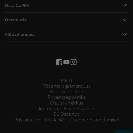
CUPRA Raval
Osta CUPRA
CUPRA Terramar
Hinnad
CUPRA Formentor
Omanikele
Uued laoautod
CUPRA Leon
Käsiraamatud
Broneeri proovisõit
Võta ühendust
CUPRA Leon Sportstourer
Garantii
Kontaktandmed
CUPRA Tavascan
CUPRA navigatsioonisüsteem
Kirjuta meile
CUPRA Born
Kuidas laadida
Edasimüüjad ja hooldus
Hooldusjuhised
Mattvärvi hooldus
Meist
Võta meiega ühendust
Multifunktsionaalne rool
Küpsisepoliitika
Privaatsuspoliitika
Õiguslik märkus
Juurdepääsetavuse avaldus
EU Data Act
Privaatsuspoliitika ADAS-süsteemide arendamisel