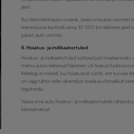
järel.
Kui oled elektriauto omanik, pead oma auto esimest 
teenindusse kontrolli viima 30 000 km läbimise järel v
pärast auto ostmist.
6. Hoiatus- ja indikaatortuled
Hoiatus- ja indikaatortuled süttivad juhi hoiatamiseks
märku autos tekkinud häiretest või teatud funktsiooni
Kellelegi ei meeldi, kui hoiatustuli süttib, ent kui see ik
on väga tähtis selle tähendust teada ja võimalikult kiire
tegutseda.
Vaata oma auto hoiatus- ja indikaatortulede tähendu
käsiraamatust.