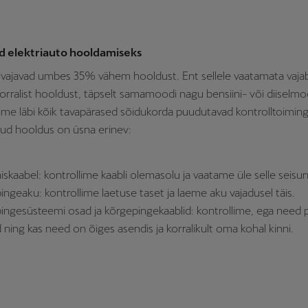
d elektriauto hooldamiseks
 vajavad umbes 35% vähem hooldust. Ent sellele vaatamata vajab
korralist hooldust, täpselt samamoodi nagu bensiini- või diiselmo
ime läbi kõik tavapärased sõidukorda puudutavad kontrolltoimin
nud hooldus on üsna erinev:
skaabel: kontrollime kaabli olemasolu ja vaatame üle selle seisun
ingeaku: kontrollime laetuse taset ja laeme aku vajadusel täis.
ingesüsteemi osad ja kõrgepingekaablid: kontrollime, ega need p
 ning kas need on õiges asendis ja korralikult oma kohal kinni.