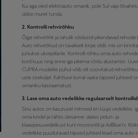
Kui aga oled elektriauto omanik, pole Sul vaja õlivahet
üldse muret tunda.
2. Kontrolli rehvirõhku
Õige rehvirõhk ja rahulik sõidustiil pikendavad rehvide 
Auto rehvirõhud on tavaliselt kirjas sildil, mis on kinnit
juhiukse uksepiilarile. Kontrolli rõhku oma auto rehvi
kord kuus ning enne iga pikema sõidu alustamist. Uu
CUPRA mudelite puhul võib silt soovitatud rehvirõhk
uste siseküljel. Kahtluse korral vaata täpseid juhiseid 
omaniku käsiraamatust.
3. Lase oma auto vedelikke regulaarselt kontrolli
Sinu autos on kasutusel mitmeid eri tüüpi vedelikke, i
oma kindel ja tähtis ülesanne: alates piduri- ja
klaasipesuvedelikust kuni mootoriõli ja AdBlue’ni. Kõiki
vedelikke puudutavad täpsed juhised leiad oma auto