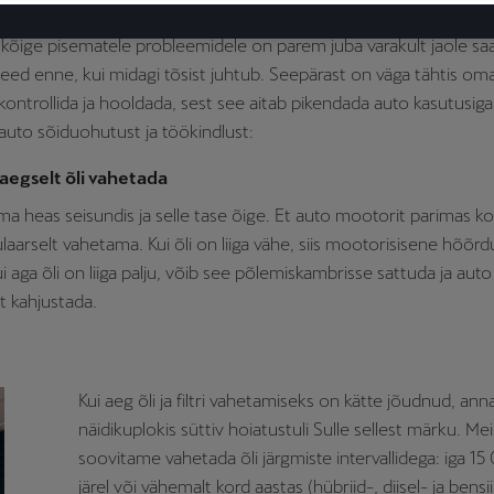
Sinu CUPRA püsiks alati heas korras, ei piisa kord aastas selle aut
a kõige pisematele probleemidele on parem juba varakult jaole sa
eed enne, kui midagi tõsist juhtub. Seepärast on väga tähtis om
 kontrollida ja hooldada, sest see aitab pikendada auto kasutusiga
uto sõiduohutust ja töökindlust:
eaegselt õli vahetada
ma heas seisundis ja selle tase õige. Et auto mootorit parimas ko
ulaarselt vahetama. Kui õli on liiga vähe, siis mootorisisene hõõr
 aga õli on liiga palju, võib see põlemiskambrisse sattuda ja auto
t kahjustada.
Kui aeg õli ja filtri vahetamiseks on kätte jõudnud, ann
näidikuplokis süttiv hoiatustuli Sulle sellest märku. Me
soovitame vahetada õli järgmiste intervallidega: iga 1
järel või vähemalt kord aastas (hübriid-, diisel- ja bensi