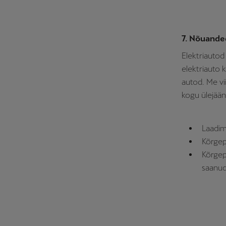
7. Nõuande
Elektriautod
elektriauto 
autod. Me vi
kogu ülejää
Laadimi
Kõrgep
Kõrgep
saanud