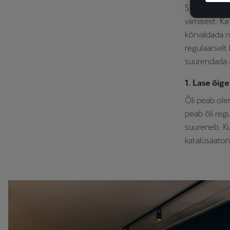
Selleks, et 
viimisest. K
kõrvaldada n
regulaarselt
suurendada a
1. Lase õig
Õli peab ole
peab õli reg
suureneb. Kui
katalüsaatori