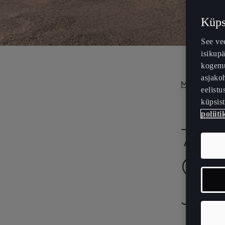
Küpsi
See vee
isikupä
kogemus
asjakoh
Mattvärvi h
eelistu
küpsist
poliiti
7 N
CUP
JÄR