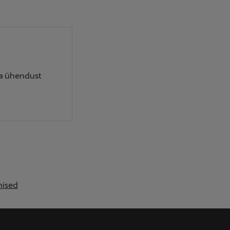
õta ühendust
hised