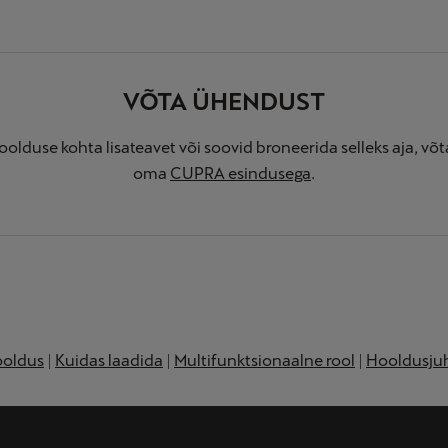
VÕTA ÜHENDUST
oolduse kohta lisateavet või soovid broneerida selleks aja, v
oma
CUPRA esindusega
.
ooldus
|
Kuidas laadida
|
Multifunktsionaalne rool
|
Hooldusju