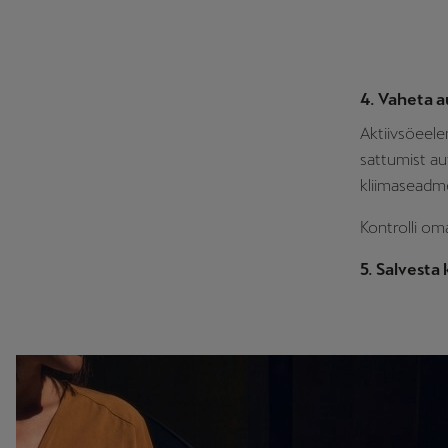
4. Vaheta au
Aktiivsöeele
sattumist au
kliimaseadme
Kontrolli oma
5. Salvesta