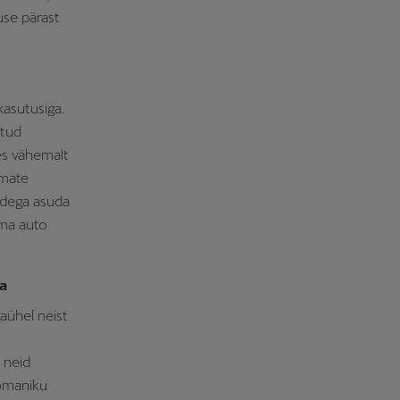
use pärast
kasutusiga.
atud
des vähemalt
emate
udega asuda
oma auto
da
gaühel neist
 neid
 omaniku