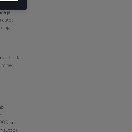
oteenindusse
ada ja
a autot
 ning
rras hoida,
dumine
ab
ie
5 000 km
iniautod).