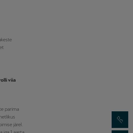
akeste
et
lli viia
ite parima
etlikus
Võta ühendus
mise järel.
a iga 1 aasta