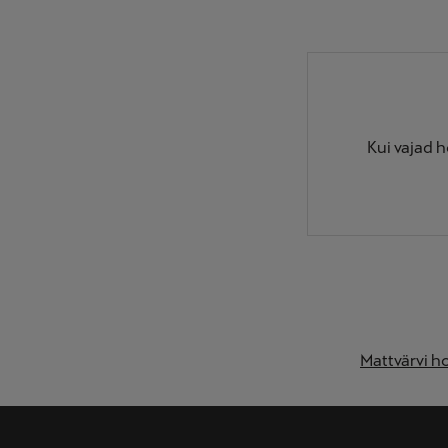
Kui vajad h
Mattvärvi h