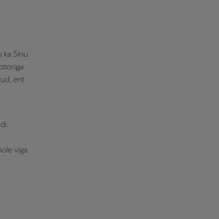
 ka Sinu
otoriga
gud, ent
di.
ole viga