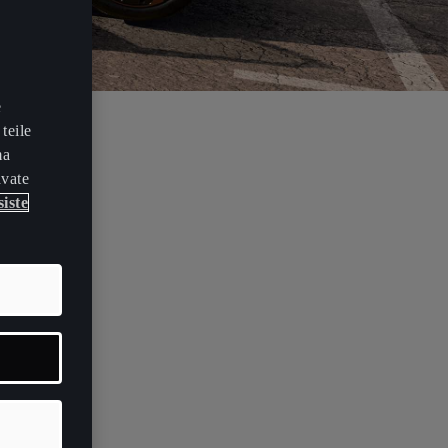
e
teile
ma
hised
avate
iste