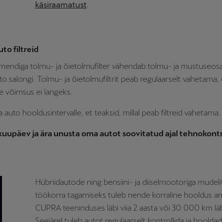
käsiraamatust
.
to filtreid
mendiga tolmu- ja õietolmufilter vähendab tolmu- ja mustuseos
to salongi. Tolmu- ja õietolmufiltrit peab regulaarselt vahetama, 
 võimsus ei langeks.
 auto hooldusintervalle, et teaksid, millal peab filtreid vahetama.
 kuupäev ja ära unusta oma autot soovitatud ajal tehnokontro
Hübriidautode ning bensiini- ja diiselmootoriga mudel
töökorra tagamiseks tuleb nende korraline hooldus am
CUPRA teeninduses läbi viia 2 aasta või 30 000 km läbi
Seejärel tuleb autot regulaarselt kontrollida ja hooldad