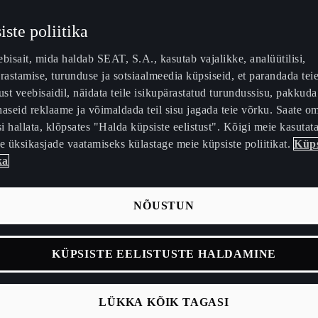
ste poliitika
bisait, mida haldab SEAT, S.A., kasutab vajalikke, analüütilisi,
rastamise, turunduse ja sotsiaalmeedia küpsiseid, et parandada tei
t veebisaidil, näidata teile isikupärastatud turundussisu, pakkuda 
aseid reklaame ja võimaldada teil sisu jagada teie võrku. Saate o
ooldus
|
Kuidas laadida
|
Multifunktsionaalne rool
|
Hooldusju
si hallata, klõpsates "Halda küpsiste eelistust". Kõigi meie kasutat
e üksikasjade vaatamiseks külastage meie küpsiste poliitikat.
Küps
ka
ÕUANNET, MIDA IGA
NÕUSTUN
RA OMANIK PEAKS
KÜPSISTE EELISTUSTE HALDAMINE
GIMA
LÜKKA KÕIK TAGASI