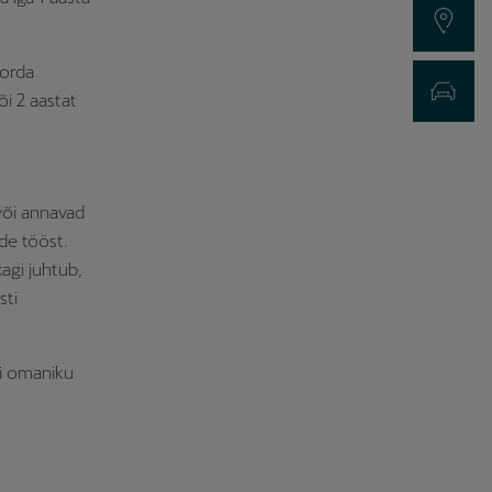
Edasimüüjad
korda
Broneeri proo
õi 2 aastat
 või annavad
de tööst.
kagi juhtub,
sti
si omaniku