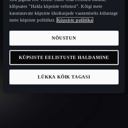
klõpsates "Halda küpsiste eelistust". Kõigi meie
kasutatavate küpsiste üksikasjade vaatamiseks külastage
meie küpsiste poliitikat.
Küpsiste poliitika
NÕUSTUN
KÜPSISTE EELISTUSTE HALDAMINE
LÜKKA KÕIK TAGASI