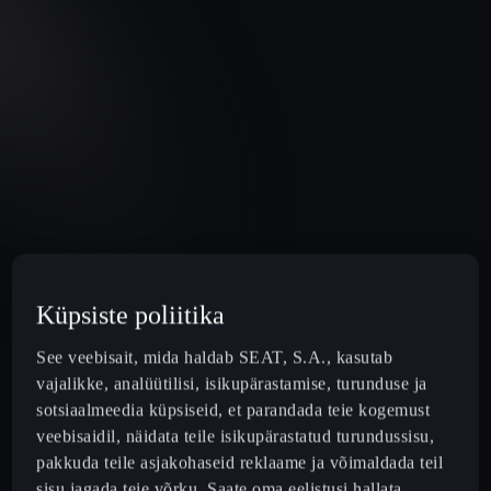
Küpsiste poliitika
See veebisait, mida haldab SEAT, S.A., kasutab
vajalikke, analüütilisi, isikupärastamise, turunduse ja
sotsiaalmeedia küpsiseid, et parandada teie kogemust
veebisaidil, näidata teile isikupärastatud turundussisu,
pakkuda teile asjakohaseid reklaame ja võimaldada teil
sisu jagada teie võrku. Saate oma eelistusi hallata,