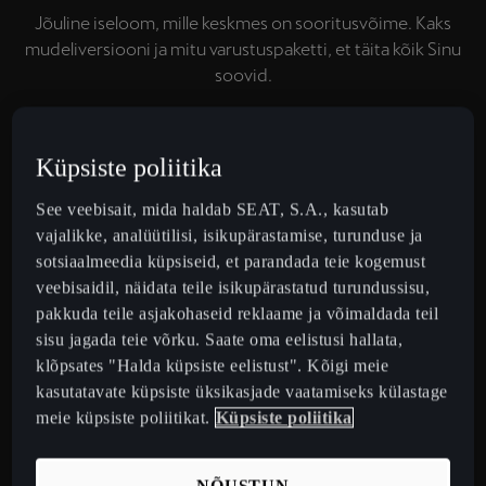
Jõuline iseloom, mille keskmes on sooritusvõime. Kaks
mudeliversiooni ja mitu varustuspaketti, et täita kõik Sinu
soovid.
Võta ühendust
Küpsiste poliitika
Edasimüüjad
See veebisait, mida haldab SEAT, S.A., kasutab
vajalikke, analüütilisi, isikupärastamise, turunduse ja
sotsiaalmeedia küpsiseid, et parandada teie kogemust
veebisaidil, näidata teile isikupärastatud turundussisu,
pakkuda teile asjakohaseid reklaame ja võimaldada teil
KAKS CUPRA TAVASCANI VERSIOONI
sisu jagada teie võrku. Saate oma eelistusi hallata,
klõpsates "Halda küpsiste eelistust". Kõigi meie
kasutatavate küpsiste üksikasjade vaatamiseks külastage
meie küpsiste poliitikat.
Küpsiste poliitika