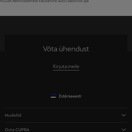
muude elektriseadmete kasutamine autos laadimise ajal.
Võta ühendust
Kirjuta meile
Estonia
eesti
Mudelid
CUPRA Raval
Osta CUPRA