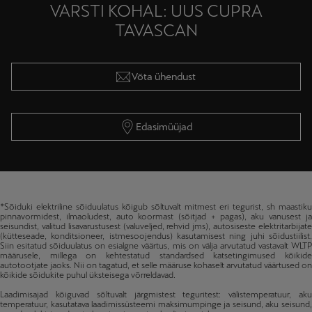
VARSTI KOHAL: UUS CUPRA
TAVASCAN
Võta ühendust
Edasimüüjad
*Sõiduki elektriline sõiduulatus kõigub sõltuvalt mitmest eri tegurist, sh maastiku
pinnavormidest, ilmaoludest, auto koormast (sõitjad + pagas), aku vanusest ja
seisundist, valitud lisavarustusest (valuveljed, rehvid jms), autosiseste elektritarbijate
(kütteseade, konditsioneer, istmesoojendus) kasutamisest ning juhi sõidustiilist.
Siin esitatud sõiduulatus on esialgne väärtus, mis on välja arvutatud vastavalt WLTP
määrusele, millega on kehtestatud standardsed katsetingimused kõikide
autotootjate jaoks. Nii on tagatud, et selle määruse kohaselt arvutatud väärtused on
kõikide sõidukite puhul üksteisega võrreldavad.
Laadimisajad kõiguvad sõltuvalt järgmistest teguritest: välistemperatuur, aku
temperatuur, kasutatava laadimissüsteemi maksimumpinge ja seisund, aku seisund,