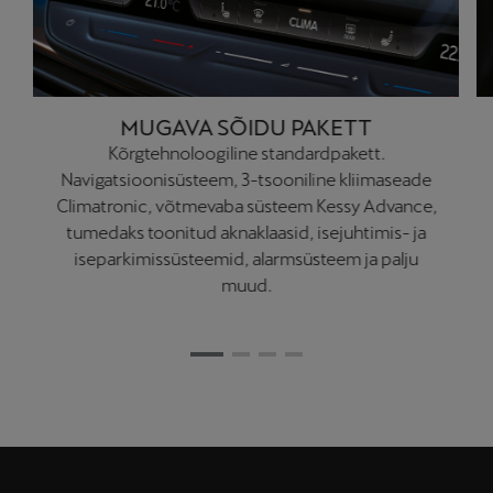
MUGAVA SÕIDU PAKETT
Kõrgtehnoloogiline standardpakett.
Navigatsioonisüsteem, 3-tsooniline kliimaseade
Climatronic, võtmevaba süsteem Kessy Advance,
tumedaks toonitud aknaklaasid, isejuhtimis- ja
iseparkimissüsteemid, alarmsüsteem ja palju
muud.