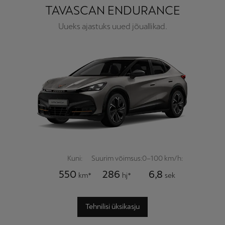
TAVASCAN ENDURANCE
Uueks ajastuks uued jõuallikad.
Kuni:
Suurim võimsus:
0–100 km/h:
550
286
6,8
km*
hj*
sek
Tehnilisi üksikasju