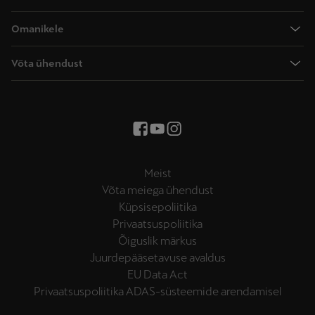
CUPRA Terramar
Hinnad
CUPRA Formentor
Omanikele
Uued laoautod
CUPRA Leon
Käsiraamatud
Broneeri proovisõit
Võta ühendust
CUPRA Leon Sportstourer
Garantii
Kontaktandmed
CUPRA Tavascan
CUPRA navigatsioonisüsteem
Kirjuta meile
CUPRA Born
Kuidas laadida
Edasimüüjad ja hooldus
Hooldusjuhised
Mattvärvi hooldus
Meist
Multifunktsionaalne rool
Võta meiega ühendust
Küpsisepoliitika
Privaatsuspoliitika
Õiguslik märkus
Juurdepääsetavuse avaldus
EU Data Act
Privaatsuspoliitika ADAS-süsteemide arendamisel