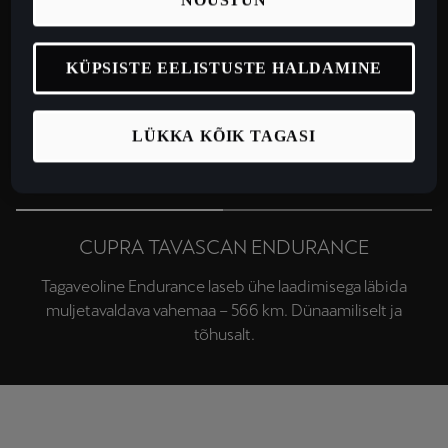
NÕUSTUN
KÜPSISTE EELISTUSTE HALDAMINE
LÜKKA KÕIK TAGASI
CUPRA TAVASCAN ENDURANCE
Tagaveoline Endurance laseb ühe laadimisega läbida
muljetavaldava vahemaa – 566 km. Dünaamiliselt ja
tõhusalt.