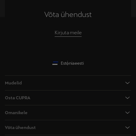
Võta ühendust
Kirjuta meile
Estonia
eesti
Mudelid
CUPRA Raval
Osta CUPRA
CUPRA Terramar
Hinnad
CUPRA Formentor
Omanikele
Uued laoautod
CUPRA Leon
Käsiraamatud
Broneeri proovisõit
Võta ühendust
CUPRA Leon Sportstourer
Garantii