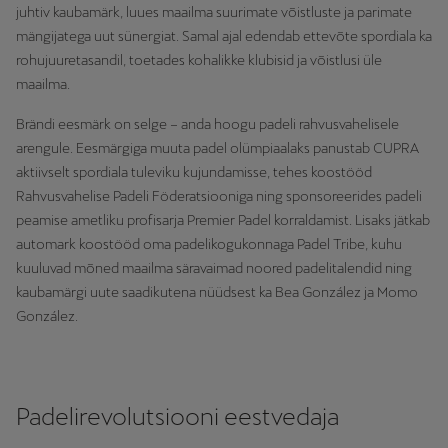
juhtiv kaubamärk, luues maailma suurimate võistluste ja parimate
mängijatega uut sünergiat. Samal ajal edendab ettevõte spordiala ka
rohujuuretasandil, toetades kohalikke klubisid ja võistlusi üle
maailma.
Brändi eesmärk on selge – anda hoogu padeli rahvusvahelisele
arengule. Eesmärgiga muuta padel olümpiaalaks panustab CUPRA
aktiivselt spordiala tuleviku kujundamisse, tehes koostööd
Rahvusvahelise Padeli Föderatsiooniga ning sponsoreerides padeli
peamise ametliku profisarja Premier Padel korraldamist. Lisaks jätkab
automark koostööd oma padelikogukonnaga Padel Tribe, kuhu
kuuluvad mõned maailma säravaimad noored padelitalendid ning
kaubamärgi uute saadikutena nüüdsest ka Bea González ja Momo
González.
Padelirevolutsiooni eestvedaja