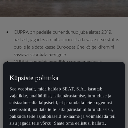
CUPRA on padelile pühendunud juba alates 2019.
aastast, jagades ambitsiooni esitada väljakutse status
quo'le ja aidata kaasa Euroopas ühe kõige kiiremini
kasvava spordiala arengule.
CUPRA uuendab ametlikku sponsorlepingut
Rahvusvahelise Padeli Föderatsiooniga ja jätkab
turniirisarja CUPRA FIP Tour nimisponsorina.
Küpsiste poliitika
Automark liitub ka padeli olulisima ametliku profisarjaga
See veebisait, mida haldab SEAT, S.A., kasutab
Premier Padel, mille aasta esimene Euroopas toimuv
vajalikke, analüütilisi, isikupärastamise, turunduse ja
turniir algab 22. aprillil Brüsselis.
sotsiaalmeedia küpsiseid, et parandada teie kogemust
CUPRA jätkab koostööd oma padelikogukonnaga
veebisaidil, näidata teile isikupärastatud turundussisu,
CUPRA Padel Tribe, kuhu kuuluvad mõned maailma
pakkuda teile asjakohaseid reklaame ja võimaldada teil
säravaimad noored padelitalendid ning brändi uute
sisu jagada teie võrku. Saate oma eelistusi hallata,