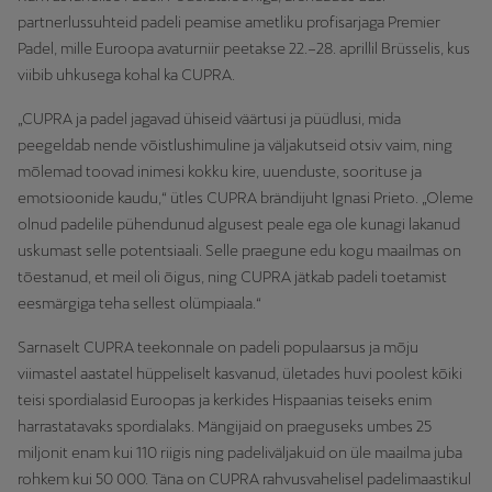
partnerlussuhteid padeli peamise ametliku profisarjaga Premier
Padel, mille Euroopa avaturniir peetakse 22.–28. aprillil Brüsselis, kus
viibib uhkusega kohal ka CUPRA.
„CUPRA ja padel jagavad ühiseid väärtusi ja püüdlusi, mida
peegeldab nende võistlushimuline ja väljakutseid otsiv vaim, ning
mõlemad toovad inimesi kokku kire, uuenduste, soorituse ja
emotsioonide kaudu,“ ütles CUPRA brändijuht Ignasi Prieto. „Oleme
olnud padelile pühendunud algusest peale ega ole kunagi lakanud
uskumast selle potentsiaali. Selle praegune edu kogu maailmas on
tõestanud, et meil oli õigus, ning CUPRA jätkab padeli toetamist
eesmärgiga teha sellest olümpiaala.“
Sarnaselt CUPRA teekonnale on padeli populaarsus ja mõju
viimastel aastatel hüppeliselt kasvanud, ületades huvi poolest kõiki
teisi spordialasid Euroopas ja kerkides Hispaanias teiseks enim
harrastatavaks spordialaks. Mängijaid on praeguseks umbes 25
miljonit enam kui 110 riigis ning padeliväljakuid on üle maailma juba
rohkem kui 50 000. Täna on CUPRA rahvusvahelisel padelimaastikul