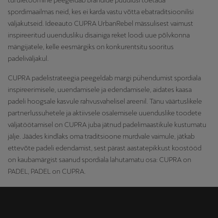
turuletoomine peegeldab brändide püüdlusi toetada
spordimaailmas neid, kes ei karda vastu võtta ebatraditsioonilisi
väljakutseid. Ideeauto CUPRA UrbanRebel mässulisest vaimust
inspireeritud uuendusliku disainiga reket loodi uue põlvkonna
mängijatele, kelle eesmärgiks on konkurentsitu sooritus
padeliväljakul.
CUPRA padelistrateegia peegeldab margi pühendumist spordiala
inspireerimisele, uuendamisele ja edendamisele, aidates kaasa
padeli hoogsale kasvule rahvusvahelisel areenil. Tänu väärtuslikele
partnerlussuhetele ja aktiivsele osalemisele uuenduslike toodete
väljatöötamisel on CUPRA juba jätnud padelimaastikule kustumatu
jälje. Jäädes kindlaks oma traditsioone murdvale vaimule, jätkab
ettevõte padeli edendamist, sest pärast aastatepikkust koostööd
on kaubamärgist saanud spordiala lahutamatu osa: CUPRA on
PADEL, PADEL on CUPRA.