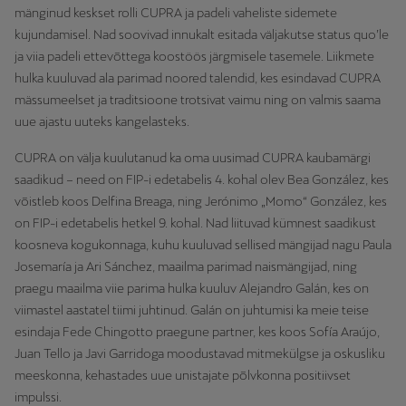
mänginud keskset rolli CUPRA ja padeli vaheliste sidemete
kujundamisel. Nad soovivad innukalt esitada väljakutse status quo’le
ja viia padeli ettevõttega koostöös järgmisele tasemele. Liikmete
hulka kuuluvad ala parimad noored talendid, kes esindavad CUPRA
mässumeelset ja traditsioone trotsivat vaimu ning on valmis saama
uue ajastu uuteks kangelasteks.
CUPRA on välja kuulutanud ka oma uusimad CUPRA kaubamärgi
saadikud – need on FIP-i edetabelis 4. kohal olev Bea González, kes
võistleb koos Delfina Breaga, ning Jerónimo „Momo“ González, kes
on FIP-i edetabelis hetkel 9. kohal. Nad liituvad kümnest saadikust
koosneva kogukonnaga, kuhu kuuluvad sellised mängijad nagu Paula
Josemaría ja Ari Sánchez, maailma parimad naismängijad, ning
praegu maailma viie parima hulka kuuluv Alejandro Galán, kes on
viimastel aastatel tiimi juhtinud. Galán on juhtumisi ka meie teise
esindaja Fede Chingotto praegune partner, kes koos Sofía Araújo,
Juan Tello ja Javi Garridoga moodustavad mitmekülgse ja oskusliku
meeskonna, kehastades uue unistajate põlvkonna positiivset
impulssi.