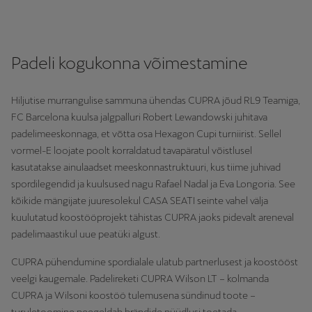
Padeli kogukonna võimestamine
Hiljutise murrangulise sammuna ühendas CUPRA jõud RL9 Teamiga,
FC Barcelona kuulsa jalgpalluri Robert Lewandowski juhitava
padelimeeskonnaga, et võtta osa Hexagon Cupi turniirist. Sellel
vormel-E loojate poolt korraldatud tavapäratul võistlusel
kasutatakse ainulaadset meeskonnastruktuuri, kus tiime juhivad
spordilegendid ja kuulsused nagu Rafael Nadal ja Eva Longoria. See
kõikide mängijate juuresolekul CASA SEATI seinte vahel välja
kuulutatud koostööprojekt tähistas CUPRA jaoks pidevalt areneval
padelimaastikul uue peatüki algust.
CUPRA pühendumine spordialale ulatub partnerlusest ja koostööst
veelgi kaugemale. Padelireketi CUPRA Wilson LT – kolmanda
CUPRA ja Wilsoni koostöö tulemusena sündinud toote –