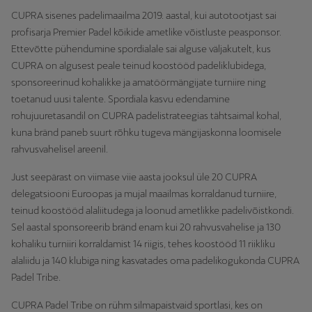
CUPRA sisenes padelimaailma 2019. aastal, kui autotootjast sai
profisarja Premier Padel kõikide ametlike võistluste peasponsor.
Ettevõtte pühendumine spordialale sai alguse väljakutelt, kus
CUPRA on algusest peale teinud koostööd padeliklubidega,
sponsoreerinud kohalikke ja amatöörmängijate turniire ning
toetanud uusi talente. Spordiala kasvu edendamine
rohujuuretasandil on CUPRA padelistrateegias tähtsaimal kohal,
kuna bränd paneb suurt rõhku tugeva mängijaskonna loomisele
rahvusvahelisel areenil.
Just seepärast on viimase viie aasta jooksul üle 20 CUPRA
delegatsiooni Euroopas ja mujal maailmas korraldanud turniire,
teinud koostööd alaliitudega ja loonud ametlikke padelivõistkondi.
Sel aastal sponsoreerib bränd enam kui 20 rahvusvahelise ja 130
kohaliku turniiri korraldamist 14 riigis, tehes koostööd 11 riikliku
alaliidu ja 140 klubiga ning kasvatades oma padelikogukonda CUPRA
Padel Tribe.
CUPRA Padel Tribe on rühm silmapaistvaid sportlasi, kes on